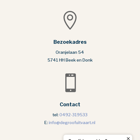

Bezoekadres
Oranjelaan 54
5741 HH Beek en Donk

Contact
tel:
0492-319533
E:
info@degroofuitvaart.nl