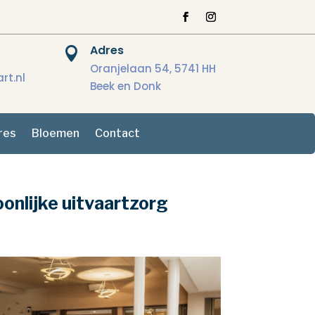
Adres

Oranjelaan 54, 5741 HH
rt.nl
Beek en Donk
res
Bloemen
Contact
oonlijke uitvaartzorg