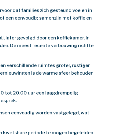
oor dat families zich gesteund voelen in
l tot een eenvoudig samenzijn met koffie en
j, later gevolgd door een koffiekamer. In
den. De meest recente verbouwing richtte
en verschillende ruimtes groter, rustiger
e vernieuwingen is de warme sfeer behouden
00 tot 20.00 uur een laagdrempelig
gesprek.
ensen eenvoudig worden vastgelegd, wat
zo’n kwetsbare periode te mogen begeleiden