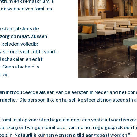
ntrum en crematorium ’t
j de wensen van families
n staat al sinds de
tzorg op maat. Zussen
r geleden volledig
isie met veel liefde voort.
l schakelen en echt
. Geen afscheid is
zij.
9 en introduceerde als één van de eersten in Nederland het co
anche. “Die persoonlijke en huiselijke sfeer zit nog steeds i
familie stap voor stap begeleid door een vaste uitvaartverzor
vaartzorg ontvangen families al kort na het regelgesprek een 
e zijn. Natuurlijk kunnen wensen altijd aangepast worden.”