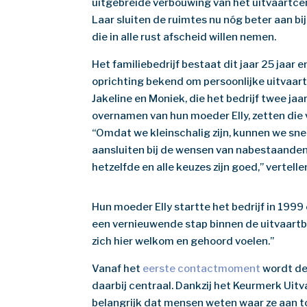
uitgebreide verbouwing van het uitvaartce
Laar sluiten de ruimtes nu nóg beter aan bi
die in alle rust afscheid willen nemen.
Het familiebedrijf bestaat dit jaar 25 jaar e
oprichting bekend om persoonlijke uitvaar
Jakeline en Moniek, die het bedrijf twee jaa
overnamen van hun moeder Elly, zetten die v
“Omdat we kleinschalig zijn, kunnen we sne
aansluiten bij de wensen van nabestaanden
hetzelfde en alle keuzes zijn goed,” vertellen 
Hun moeder Elly startte het bedrijf in 199
een vernieuwende stap binnen de uitvaartbr
zich hier welkom en gehoord voelen.”
Vanaf het
eerste contactmoment
wordt de 
daarbij centraal. Dankzij het Keurmerk Uit
belangrijk dat mensen weten waar ze aan to