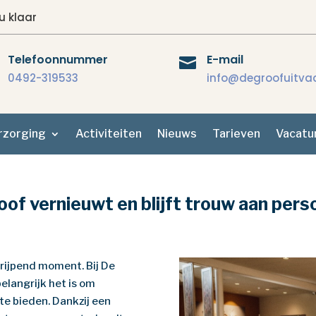
u klaar
Telefoonnummer
E-mail

0492-319533
info@degroofuitvaa
rzorging
Activiteiten
Nieuws
Tarieven
Vacatu
oof vernieuwt en blijft trouw aan pers
rijpend moment. Bij De
elangrijk het is om
e bieden. Dankzij een