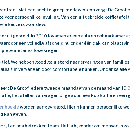
entraal. Met een hechte groep medewerkers zorgt De Groof erv
imte voor persoonlijke invulling. Van een uitgebreide koffietafe
dere keuze is waardevol.
rder uitgebreid. In 2010 kwamen er een aula en opbaarkamers bi
ardoor een volledig afscheid nu onder één dak kan plaatsvin
complete metamorfose kregen.
itief. We hebben goed geluisterd naar ervaringen van families 
de aula zijn vervangen door comfortabele banken. Ondanks all
iseert De Groof iedere tweede maandag van de maand van 19.
matie, het stellen van vragen of gewoon een kop koffie en een 
enboekje
worden aangevraagd. Hierin kunnen persoonlijke w
id kan geven.
bedrijf en ons betrokken team. Het is bijzonder om mensen in 